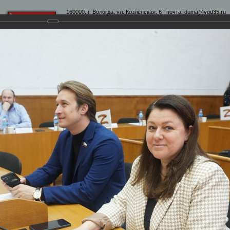
160000, г. Вологда, ул. Козленская, 6 | почта:
duma@vgd35.ru
официальный сайт
www.duma-vologda.ru
теты
График приема
Контакты
Депутатские объеди
неочередная сессия Вологодской городской Думы
ородской Думы