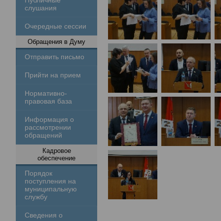
Публичные
слушания
Очередные сессии
Обращения в Думу
Отправить письмо
Прийти на прием
Нормативно-
правовая база
Информация о
рассмотрении
обращений
Кадровое
обеспечение
Порядок
поступления на
муниципальную
службу
Сведения о