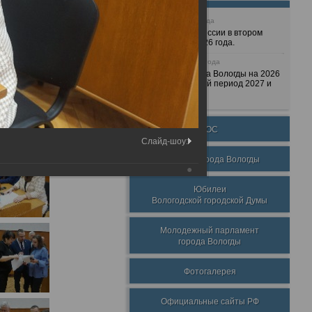
25 июня 2026 года
Очередные сессии в втором
полугодии 2026 года.
7 декабря 2025 года
Бюджет города Вологды на 2026
год и плановый период 2027 и
2028 годов.
ТОС
Слайд-шоу:
Награды города Вологды
Юбилеи
Вологодской городской Думы
Молодежный парламент
города Вологды
Фотогалерея
Официальные сайты РФ