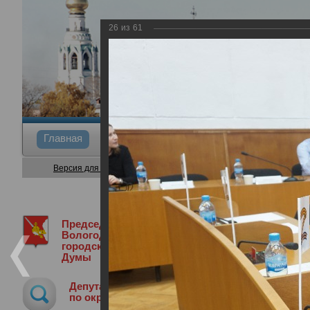
26
из
61
Главная
Общие сведения
Депутаты
Коми
Версия для слабовидящих
Председатель
Медиа библиотека
Фотогалерея
В
Вологодской
городской
Думы
Внеочередная сессия Вологодской г
Депутат
29.04.2025
по округу