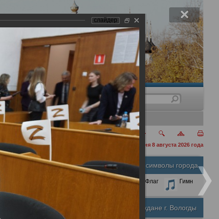
слайдер
нения
сегодня 8 августа 2026 года
Официальные символы города
А
А
Размер шрифта:
А
Герб
Флаг
Гимн
Почетные граждане г. Вологды