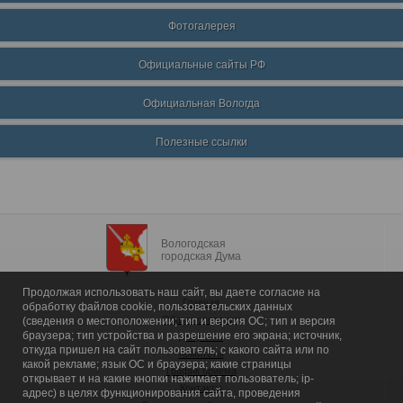
Фотогалерея
Официальные сайты РФ
Официальная Вологда
Полезные ссылки
Вологодская
городская Дума
Продолжая использовать наш сайт, вы даете согласие на
Главная
обработку файлов cookie, пользовательских данных
Общие сведения
(сведения о местоположении; тип и версия ОС; тип и версия
браузера; тип устройства и разрешение его экрана; источник,
Депутаты
откуда пришел на сайт пользователь; с какого сайта или по
Комитеты
какой рекламе; язык ОС и браузера; какие страницы
График приема
открывает и на какие кнопки нажимает пользователь; ip-
Контакты
адрес) в целях функционирования сайта, проведения