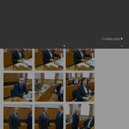
Медиа
Внеочередная сессия Вологодской
Фотогалерея
библиотека
городской Думы
А
А
Размер шрифта:
А
Внеочередная сессия Вологодской городской Думы
29.04.2025
Слайд-шоу: