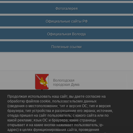
Фотогалерея
Официальные сайты РФ
Официальная Вологда
Полезные ссылки
Вологодская
городская Дума
Продолжая использовать наш сайт, вы даете согласие на
Главная
обработку файлов cookie, пользовательских данных
Общие сведения
(сведения о местоположении; тип и версия ОС; тип и версия
браузера; тип устройства и разрешение его экрана; источник,
Депутаты
откуда пришел на сайт пользователь; с какого сайта или по
Комитеты
какой рекламе; язык ОС и браузера; какие страницы
График приема
открывает и на какие кнопки нажимает пользователь; ip-
Контакты
адрес) в целях функционирования сайта, проведения