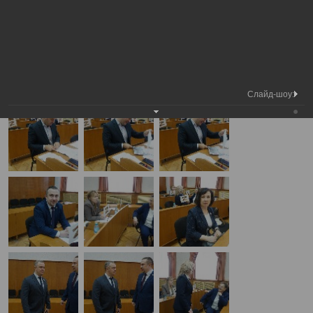
Медиа
Внеочередная сессия Вологодской
Фотогалерея
библиотека
городской Думы
А
А
Размер шрифта:
А
Внеочередная сессия Вологодской городской Думы
29.04.2025
Слайд-шоу: