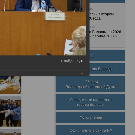
25 июня 2026 года
Очередные сессии в втором
полугодии 2026 года.
7 декабря 2025 года
Бюджет города Вологды на 2026
год и плановый период 2027 и
2028 годов.
ТОС
Слайд-шоу:
Награды города Вологды
Юбилеи
Вологодской городской Думы
Молодежный парламент
города Вологды
Фотогалерея
Официальные сайты РФ