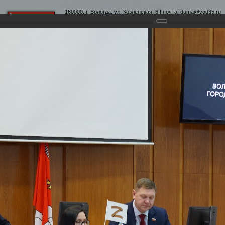
160000, г. Вологда, ул. Козленская, 6 | почта:
duma@vgd35.ru
официальный сайт
www.duma-vologda.ru
теты
График приема
Контакты
Депутатские объеди
неочередная сессия Вологодской городской Думы
ородской Думы