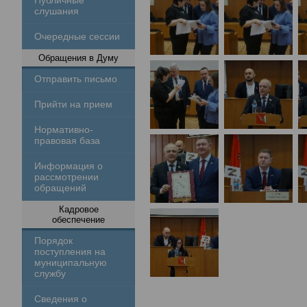
Публичные
слушания
Очередные сессии
Обращения в Думу
Отправить письмо
Прийти на прием
Нормативно-
правовая база
Информация о
рассмотрении
обращений
Кадровое
обеспечение
Порядок
поступления на
муниципальную
службу
Сведения о