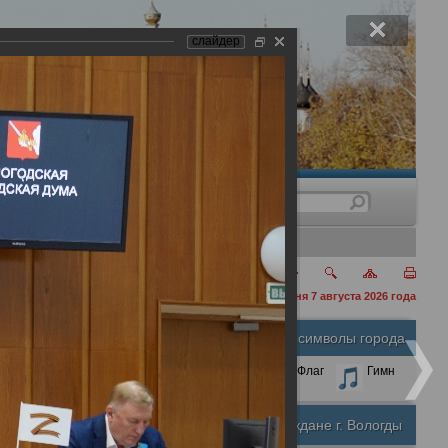
слайдер
нения
сегодня 7 августа 2026 года
Официальные символы города
А
А
Размер шрифта:
А
Герб
Флаг
Гимн
Почетные граждане г. Вологды