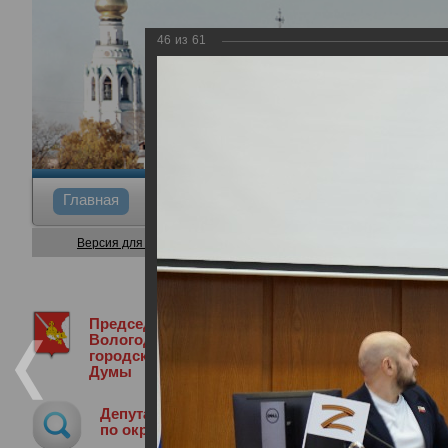
46
из
61
Главная
Общие сведения
Депутаты
Коми
Версия для слабовидящих
Председатель
Медиа библиотека
Фотогалерея
В
Вологодской
городской
Думы
Внеочередная сессия Вологодской г
Депутат
29.04.2025
по округу