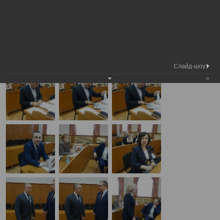
Медиа
Внеочередная сессия Вологодской
Фотогалерея
библиотека
городской Думы
А
А
Размер шрифта:
А
Внеочередная сессия Вологодской городской Думы
29.04.2025
Слайд-шоу: