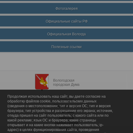
Фотогалерея
Официальные сайты РФ
Официальная Вологда
Полезные ссылки
Вологодская
городская Дума
Продолжая использовать наш сайт, вы даете согласие на
Главная
обработку файлов cookie, пользовательских данных
Общие сведения
(сведения о местоположении; тип и версия ОС; тип и версия
браузера; тип устройства и разрешение его экрана; источник,
Депутаты
откуда пришел на сайт пользователь; с какого сайта или по
Комитеты
какой рекламе; язык ОС и браузера; какие страницы
График приема
открывает и на какие кнопки нажимает пользователь; ip-
Контакты
адрес) в целях функционирования сайта, проведения