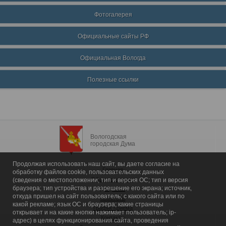
Фотогалерея
Официальные сайты РФ
Официальная Вологда
Полезные ссылки
Вологодская
городская Дума
Продолжая использовать наш сайт, вы даете согласие на
Главная
обработку файлов cookie, пользовательских данных
Общие сведения
(сведения о местоположении; тип и версия ОС; тип и версия
браузера; тип устройства и разрешение его экрана; источник,
Депутаты
откуда пришел на сайт пользователь; с какого сайта или по
Комитеты
какой рекламе; язык ОС и браузера; какие страницы
График приема
открывает и на какие кнопки нажимает пользователь; ip-
Контакты
адрес) в целях функционирования сайта, проведения