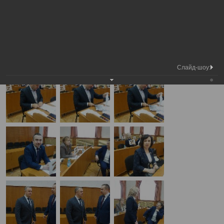
Медиа
Внеочередная сессия Вологодской
Фотогалерея
библиотека
городской Думы
А
А
Размер шрифта:
А
Внеочередная сессия Вологодской городской Думы
29.04.2025
Слайд-шоу: