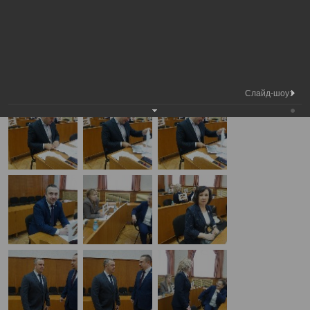
Медиа
Внеочередная сессия Вологодской
Фотогалерея
библиотека
городской Думы
А
А
Размер шрифта:
А
Внеочередная сессия Вологодской городской Думы
29.04.2025
Слайд-шоу: