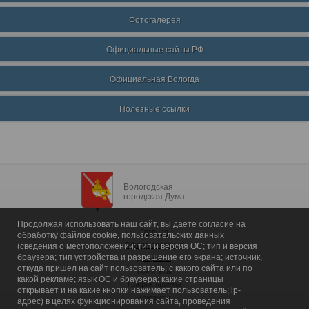
Фотогалерея
Официальные сайты РФ
Официальная Вологда
Полезные ссылки
Вологодская
городская Дума
Продолжая использовать наш сайт, вы даете согласие на
Главная
обработку файлов cookie, пользовательских данных
Общие сведения
(сведения о местоположении; тип и версия ОС; тип и версия
браузера; тип устройства и разрешение его экрана; источник,
Депутаты
откуда пришел на сайт пользователь; с какого сайта или по
Комитеты
какой рекламе; язык ОС и браузера; какие страницы
График приема
открывает и на какие кнопки нажимает пользователь; ip-
Контакты
адрес) в целях функционирования сайта, проведения