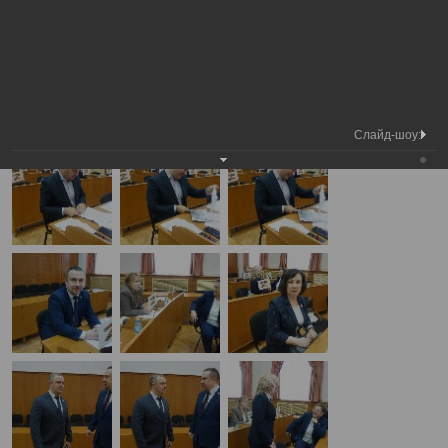
Медиа
Внеочередная сессия Вологодской
Фотогалерея
библиотека
городской Думы
А
А
Размер шрифта:
А
Внеочередная сессия Вологодской городской Думы
29.04.2025
Слайд-шоу: