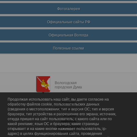
Фотогалерея
Официальные сайты РФ
Официальная Вологда
Полезные ссылки
Вологодская
городская Дума
Продолжая использовать наш сайт, вы даете согласие на
Главная
обработку файлов cookie, пользовательских данных
Общие сведения
(сведения о местоположении; тип и версия ОС; тип и версия
браузера; тип устройства и разрешение его экрана; источник,
Депутаты
откуда пришел на сайт пользователь; с какого сайта или по
Комитеты
какой рекламе; язык ОС и браузера; какие страницы
График приема
открывает и на какие кнопки нажимает пользователь; ip-
Контакты
адрес) в целях функционирования сайта, проведения