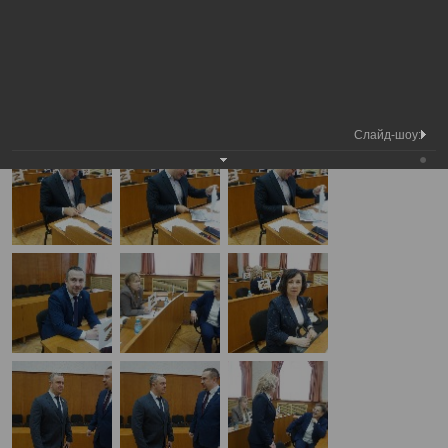
Медиа
Внеочередная сессия Вологодской
Фотогалерея
библиотека
городской Думы
А
А
Размер шрифта:
А
Внеочередная сессия Вологодской городской Думы
29.04.2025
Слайд-шоу: