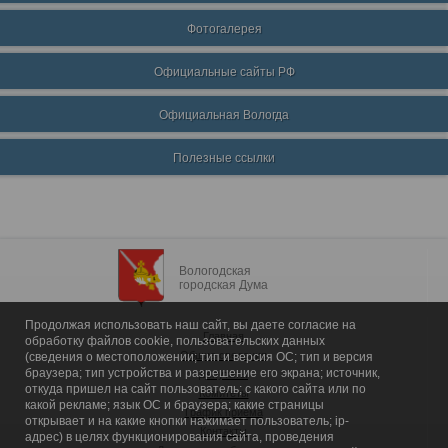
Фотогалерея
Официальные сайты РФ
Официальная Вологда
Полезные ссылки
Вологодская
городская Дума
Продолжая использовать наш сайт, вы даете согласие на
Главная
обработку файлов cookie, пользовательских данных
Общие сведения
(сведения о местоположении; тип и версия ОС; тип и версия
браузера; тип устройства и разрешение его экрана; источник,
Депутаты
откуда пришел на сайт пользователь; с какого сайта или по
Комитеты
какой рекламе; язык ОС и браузера; какие страницы
График приема
открывает и на какие кнопки нажимает пользователь; ip-
Контакты
адрес) в целях функционирования сайта, проведения